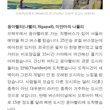
므락우(먀욱우, Mrauk-U) 파고다(좌) / 므락우 파고다 내부(우)
응아빨리(나빨리, Ngapali), 미얀마의 나폴리
므락우에서 응아빨리로 가는 직행버스가 있어 서둘러
예약을 하고 버스를 탔습니다. 25인승 로컬 버스였는데
에어컨은 있지만, 외국인은 필자 단 한명 뿐이었고 덜컹
거리는 비포장길을 15시간 가야해서 여간해선 즐기기
어려웠습니다. 간신히 버티고 응아빨리의 관문 도시라
불리는 딴뒈(Thandwe)에 도착했습니다. 도착시간이 새
벽이라 그런지 개발이 안 된 오래된 도시라는 느낌을 받
았습니다. 사람들의 모습도 다른 도시와는 달리 다(多)
종족이 아닌 대부분이 라카인 종족이 거주하는 도시인
것으로 보입니다. 딴뒈 버스터미널에서 오토바이 택시
로 15분 정도를 달려 해변 도시인 응아빨리에 도착했습
니다.