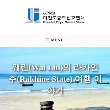
Skip
to
content
UPMA
Unreached People Missions Alliance
MENU
웨린(Wai Lin)의 라카인
주(Rakhine State) 여행 이
야기