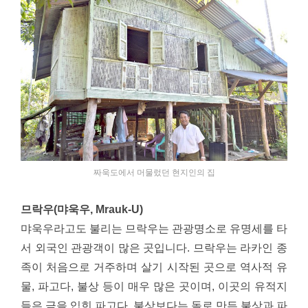
짜욱도에서 머물렀던 현지인의 집
므락우(먀욱우, Mrauk-U)
먀욱우라고도 불리는 므락우는 관광명소로 유명세를 타
서 외국인 관광객이 많은 곳입니다. 므락우는 라카인 종
족이 처음으로 거주하며 살기 시작된 곳으로 역사적 유
물, 파고다, 불상 등이 매우 많은 곳이며, 이곳의 유적지
들은 금을 입힌 파고다, 불상보다는 돌로 만든 불상과 파