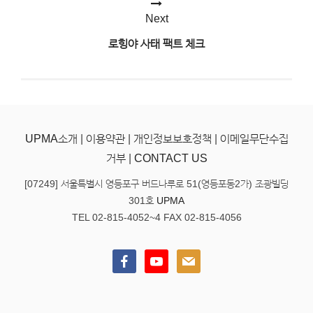
색
Next
로힝야 사태 팩트 체크
UPMA소개
|
이용약관
|
개인정보보호정책
|
이메일무단수집
거부
|
CONTACT US
[07249] 서울특별시 영등포구 버드나루로 51(영등포동2가) 조광빌딩
301호
UPMA
TEL 02-815-4052~4 FAX 02-815-4056