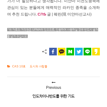
가가 더 필요하다고 생각됩니다. 미얀마 미전도종족에
관심이 있는 분들에게 매력적인 라카인 종족을 소개하
며 추천 드립니다.
글 | 웨린(現 미얀마선교사)
*위 자료의 저작권은 UPMA에 있으므로, 인용하여 사용하실 경우 반드시 출처
를 남겨 주십시오.
CATEGORIES
CAS 10호
도시와 사람들
Previous
글
인도차이나반도를 위한 기도
탐