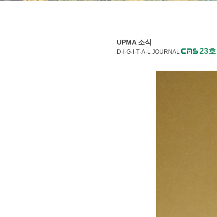
UPMA 소식
23호
D·I·G·I·T·A·L JOURNAL