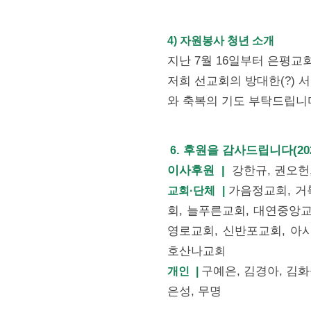
4) 자원봉사 청년 소개
지난 7월 16일부터 은평교
저희 선교회의 방대한(?) 
와 축복의 기도 부탁드립니
. 후원을 감사드립니다(202
6
이사후원 |
강한규, 권오헌
가음정교회, 거
교회·단체 |
회, 늘푸른교회, 대연중앙교
영로교회, 신반포교회, 아시
호산나교
회
구예은, 김경아, 김화
개인 |
은성, 무명