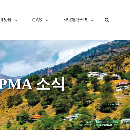
SIReN
CAS
전방개척권역
Search
UPMA 소식