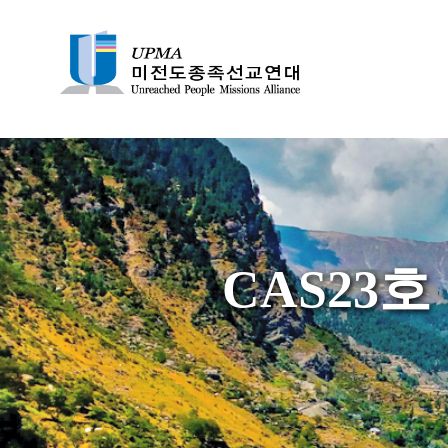
Skip
to
content
Unreached People Mi
UPMA
CAS23호